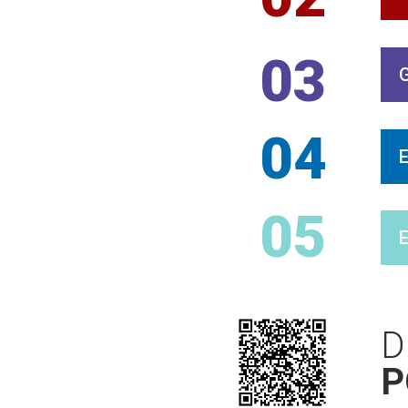
03
04
05
D
P