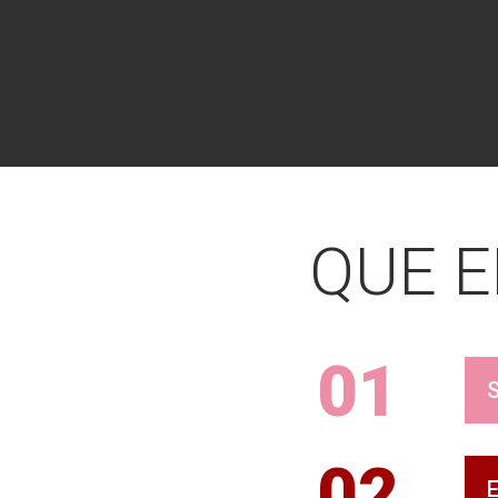
QUE 
01
02