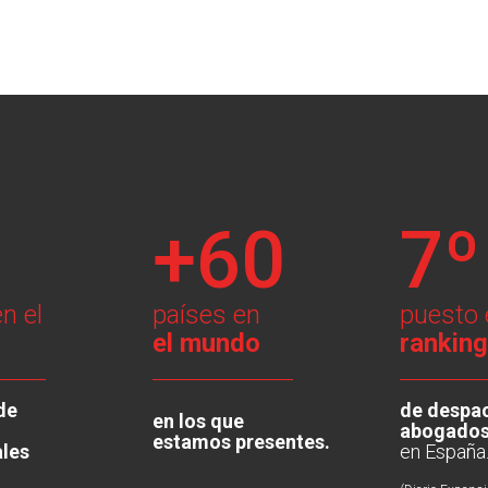
+60
7º
n el
países en
puesto 
el mundo
ranking
de
de despa
en los que
abogado
estamos presentes.
ales
en España