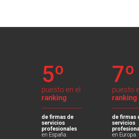
5º
7º
puesto en el
puesto e
ranking
ranking
de firmas de
de firmas 
servicios
servicios
profesionales
profesion
en España.
en Europa.