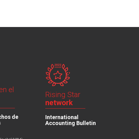
en el
Rising Star
network
chos de
International
s
Accounting Bulletin
.